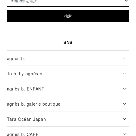
検索
SNS
agnès b.
To b. by agnès b.
agnès b. ENFANT
agnès b. galerie boutique
Tara Océan Japan
agnès b. CAFÉ