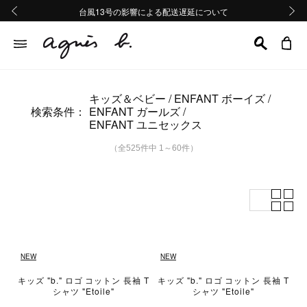
熊本地域地震の影響による配送遅延について
熊本地域地震の影響による配送遅延について
台風13号の影響による配送遅延について
Summer Sale 2buy10%OFF!!
Summer Sale 2buy10%OFF!!
前の画像
次の画
キッズ＆ベビー
ENFANT ボーイズ
検索条件：
ENFANT ガールズ
ENFANT ユニセックス
（全525件中 1～60件）
NEW
NEW
キッズ "b." ロゴ コットン 長袖 T
キッズ "b." ロゴ コットン 長袖 T
シャツ "Etoile"
シャツ "Etoile"