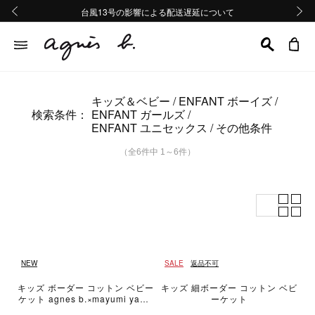
熊本地域地震の影響による配送遅延について
熊本地域地震の影響による配送遅延について
台風13号の影響による配送遅延について
Summer Sale 2buy10%OFF!!
Summer Sale 2buy10%OFF!!
前の画像
次の画
キッズ＆ベビー
ENFANT ボーイズ
検索条件：
ENFANT ガールズ
ENFANT ユニセックス
その他条件
（全6件中 1～6件）
NEW
SALE
返品不可
キッズ ボーダー コットン ベビー
キッズ 細ボーダー コットン ベビ
ケット agnes b.×mayumi yama
ーケット
se