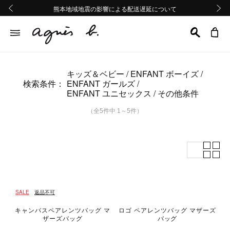
熊本地域地震の影響による配送遅延について
熊本地域地震の影響による配送遅延について
Summer Sale 2buy10%OFF!!
Summer Sale 2buy10%OFF!!
前の画像
次の画
キッズ＆ベビー
ENFANT ボーイズ
検索条件：
ENFANT ガールズ
ENFANT ユニセックス
その他条件
（全5件中 1～5件）
SALE
返品不可
キャンバスペアレンツバッグ マ
ロゴ ペアレンツバッグ マザーズ
ザーズバッグ
バッグ