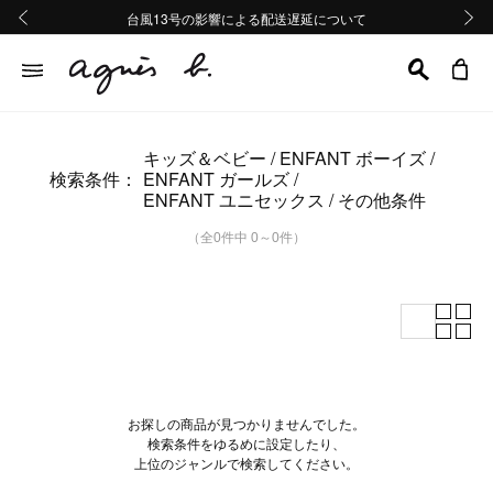
熊本地域地震の影響による配送遅延について
熊本地域地震の影響による配送遅延について
台風13号の影響による配送遅延について
Summer Sale 2buy10%OFF!!
Summer Sale 2buy10%OFF!!
前の画像
次の画
キッズ＆ベビー
ENFANT ボーイズ
検索条件：
ENFANT ガールズ
ENFANT ユニセックス
その他条件
（全0件中 0～0件）
お探しの商品が見つかりませんでした。
検索条件をゆるめに設定したり、
上位のジャンルで検索してください。