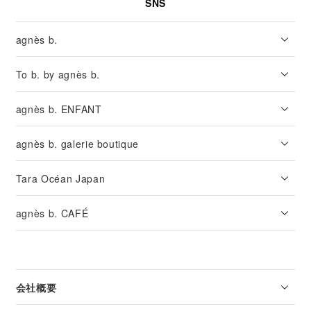
SNS
agnès b.
To b. by agnès b.
agnès b. ENFANT
agnès b. galerie boutique
Tara Océan Japan
agnès b. CAFÉ
会社概要