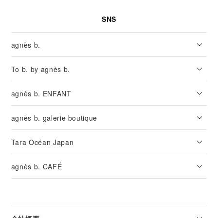
SNS
agnès b.
To b. by agnès b.
agnès b. ENFANT
agnès b. galerie boutique
Tara Océan Japan
agnès b. CAFÉ