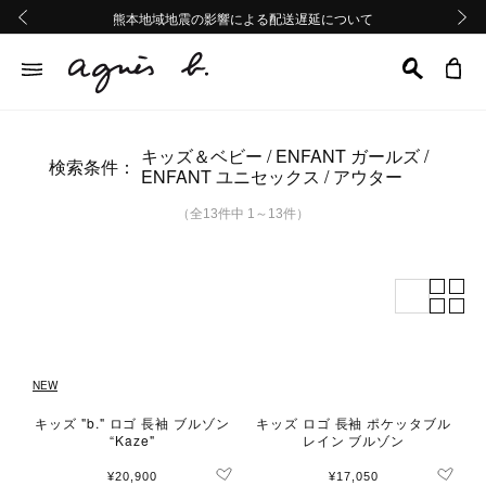
熊本地域地震の影響による配送遅延について
熊本地域地震の影響による配送遅延について
Summer Sale 2buy10%OFF!!
Summer Sale 2buy10%OFF!!
前の画像
次の画
キッズ＆ベビー
ENFANT ガールズ
検索条件：
ENFANT ユニセックス
アウター
（全13件中 1～13件）
NEW
キッズ "b." ロゴ 長袖 ブルゾン
キッズ ロゴ 長袖 ポケッタブル
“Kaze"
レイン ブルゾン
¥20,900
¥17,050