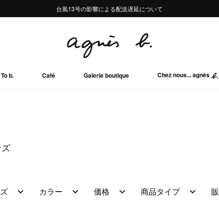
熊本地域地震の影響による配送遅延について
熊本地域地震の影響による配送遅延について
台風13号の影響による配送遅延について
Summer Sale 2buy10%OFF!!
Summer Sale 2buy10%OFF!!
Chez nous... agnès
To b.
Café
Galerie boutique
ンズ
ズ
カラー
価格
商品タイプ
販