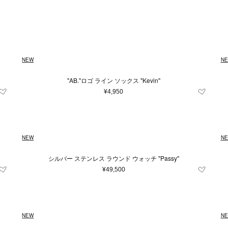
Japan
キッズ＆ベビー
再入荷アイテム
XXS
イエロー系
財布＆小物
XS
ユニセックス
S
シルバー系
M
時計
L
ルダーバッグ
財布
時計
系
グレー系
〜
ブルー系
レ
¥
トバッグ
コインケース
条件をクリア
条件をクリア
条件をクリア
条件をクリア
条件をクリア
この条件で絞り込む
この条件で絞り込む
この条件で絞り込む
この条件で絞り込む
この条件で絞り込む
ル系
ドバッグ
オレンジ系
カードケース＆パスケース
条件をクリア
この条件で絞り込む
NEW
N
クパック
キーケース＆キーホルダー
条件をクリア
この条件で絞り込む
トンバッグ
スマホグッズ
"AB."ロゴ ライン ソックス "Kevin"
条件をクリア
この条件で絞り込む
ィバッグ
その他
¥4,950
ネスバッグ
バッグ
他
NEW
N
シルバー ステンレス ラウンド ウォッチ "Passy"
¥49,500
雑貨
NEW
N