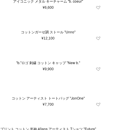
アイコニック メタル キーチャーム "b. coeur"
¥6,600
コットンガーゼ調 ストール "Unno"
¥12,100
"b."ロゴ 刺繍 コットン キャップ "New b."
¥9,900
コットン アーティスト トートバッグ "JonOne"
¥7,700
プリント コットン 半袖 40ans アーティスト Tシャツ "Futura"