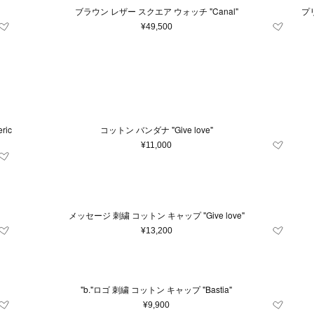
ブラウン レザー スクエア ウォッチ "Canal"
プリント 
¥49,500
ic
コットン バンダナ "Give love"
¥11,000
メッセージ 刺繍 コットン キャップ "Give love"
¥13,200
条件をクリア
この条件で絞り込む
"b."ロゴ 刺繍 コットン キャップ "Bastia"
¥9,900