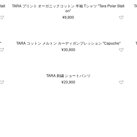
ati
TARA プリント オーガニックコットン 半袖 Tシャツ "Tara Polar Stati
T
on"
¥8,800
"
TARA コットン メルトン カーディガンプレッション "Capuche"
¥30,800
TARA 刺繍 ショートパンツ
¥20,900