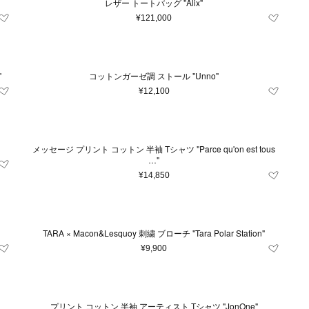
レザー トートバッグ "Alix"
¥121,000
"
コットンガーゼ調 ストール "Unno"
¥12,100
メッセージ プリント コットン 半袖 Tシャツ "Parce qu'on est tous
…"
¥14,850
TARA × Macon&Lesquoy 刺繍 ブローチ "Tara Polar Station"
¥9,900
プリント コットン 半袖 アーティスト Tシャツ "JonOne"