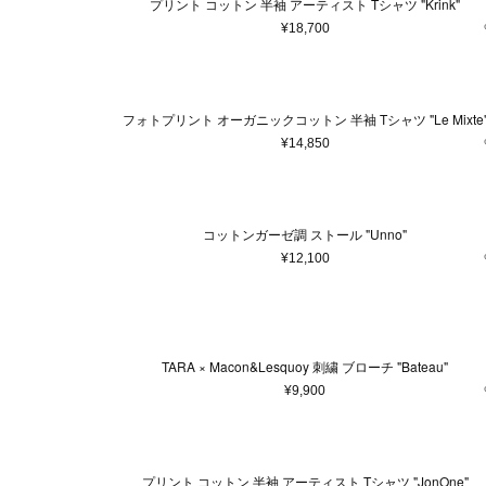
プリント コットン 半袖 アーティスト Tシャツ "Krink"
¥18,700
フォトプリント オーガニックコットン 半袖 Tシャツ "Le Mixte
¥14,850
コットンガーゼ調 ストール "Unno"
¥12,100
TARA × Macon&Lesquoy 刺繍 ブローチ "Bateau"
¥9,900
プリント コットン 半袖 アーティスト Tシャツ "JonOne"