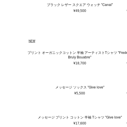
アクセサリー
ブラック レザー スクエア ウォッチ "Canal"
マフラー・ストール
¥49,500
ポーチ
ベルト
レッグウェア
シューズ
NEW
手袋
プリント オーガニックコットン 半袖 アーティストTシャツ "Freder
サングラス
Bruly Bouabre"
ハンカチ・タオル
¥18,700
ネクタイ
その他
メッセージ ソックス "Give love"
¥5,500
メッセージ プリント コットン 半袖 Tシャツ "Give love"
¥17,600