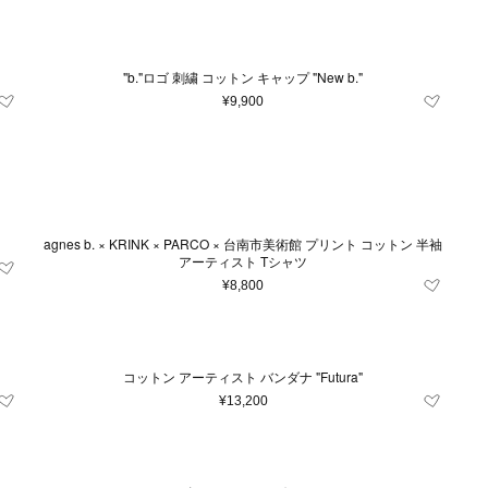
"b."ロゴ 刺繍 コットン キャップ "New b."
¥9,900
agnes b. × KRINK × PARCO × 台南市美術館 プリント コットン 半袖
アーティスト Tシャツ
¥8,800
コットン アーティスト バンダナ "Futura"
¥13,200