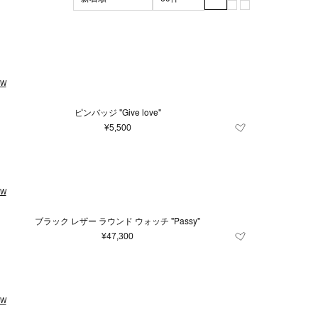
ブラック系
マザーズグッズ
XL
XXL
グリーン系
3XL
マザーズバッグ
ッド系
その他
雑貨
EW
ピンバッジ "Give love"
¥5,500
EW
ブラック レザー ラウンド ウォッチ "Passy"
¥47,300
EW