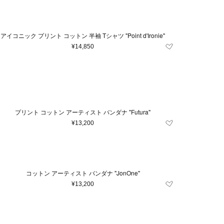
アイコニック プリント コットン 半袖 Tシャツ "Point d'Ironie"
¥14,850
プリント コットン アーティスト バンダナ "Futura"
¥13,200
コットン アーティスト バンダナ "JonOne"
¥13,200