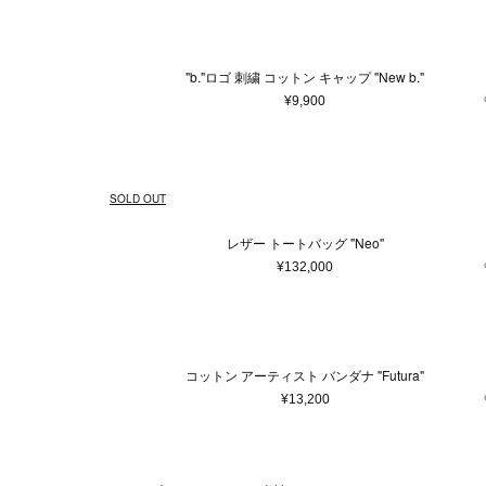
"b."ロゴ 刺繍 コットン キャップ "New b."
¥9,900
SOLD OUT
レザー トートバッグ "Neo"
¥132,000
コットン アーティスト バンダナ "Futura"
¥13,200