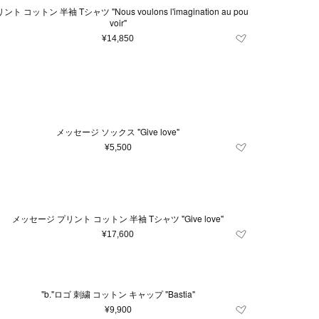
コットン 半袖 Tシャツ "Nous voulons l'imagination au pou
voir"
¥14,850
メッセージ ソックス "Give love"
¥5,500
メッセージ プリント コットン 半袖 Tシャツ "Give love"
¥17,600
"b."ロゴ 刺繍 コットン キャップ "Bastia"
¥9,900