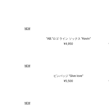
ウェア
ウィメンズ
5XS
通常商品
通常価格
在庫あり
Made in France
ホワイト
4XS
予約商品
セール
メンズ
バッグ
Made in 
ベージュ
3XS
アウター
ショ
Free
ピンク系
ゴールド
¥
トップス/シャツ
トー
ニット/セーター
ブラウン系
パープ
ハン
NEW
カーディガン
バッ
Tシャツ/カットソー
ボス
"AB."ロゴ ライン ソックス "Kevin"
スウェット/パーカー
ボデ
¥4,950
パンツ
ビジ
スカート
エコ
ワンピース
その
NEW
オールインワン
スタイ
ピンバッジ "Give love"
その他ウェア
¥5,500
ファッション雑貨
本/雑貨
帽子
本＆
NEW
ヘアアクセサリー