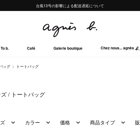
熊本地域地震の影響による配送遅延について
熊本地域地震の影響による配送遅延について
台風13号の影響による配送遅延について
Summer Sale 2buy10%OFF!!
Summer Sale 2buy10%OFF!!
Chez nous... agnès
To b.
Café
Galerie boutique
バッグ
トートバッグ
ンズ
トートバッグ
ズ
カラー
価格
商品タイプ
販