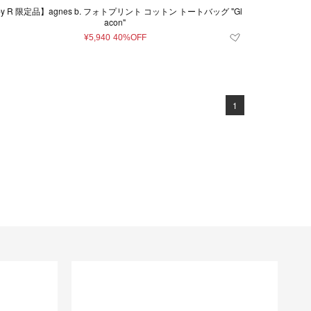
y R 限定品】agnes b. フォトプリント コットン トートバッグ "Gl
acon"
¥5,940
40%OFF
1