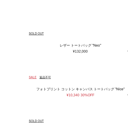
ウェア
ウィメンズ
5XS
通常商品
通常価格
在庫あり
Made in France
ホワイト
4XS
予約商品
セール
メンズ
バッグ
Made in 
ベージュ
3XS
アウター
ショ
Free
ピンク系
ゴールド
¥
トップス/シャツ
トー
ニット/セーター
ブラウン系
パープ
ハン
SOLD OUT
カーディガン
バッ
Tシャツ/カットソー
ボス
レザー トートバッグ "Neo"
スウェット/パーカー
ボデ
¥132,000
パンツ
ビジ
スカート
エコ
ワンピース
その
SALE
返品不可
オールインワン
スタイ
フォトプリント コットン キャンバス トートバッグ "Nice"
その他ウェア
¥10,340
30%OFF
ファッション雑貨
本/雑貨
帽子
本＆
SOLD OUT
ヘアアクセサリー