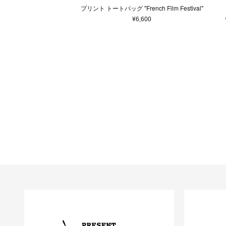
アクセサリー
プリント トートバッグ "French Film Festival"
マフラー・ストール
¥6,600
ポーチ
ベルト
レッグウェア
シューズ
手袋
サングラス
ハンカチ・タオル
ネクタイ
その他