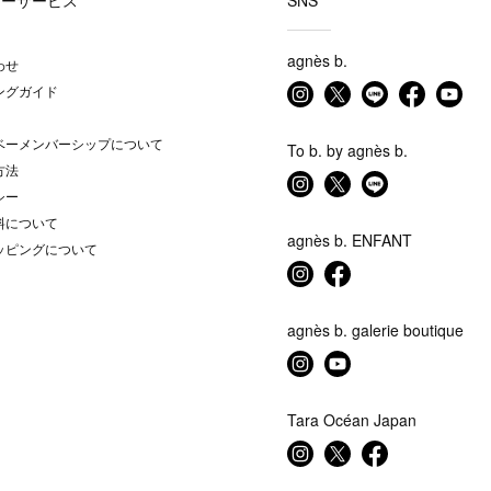
マーサービス
SNS
agnès b.
わせ
ングガイド
ベーメンバーシップについて
To b. by agnès b.
方法
シー
料について
agnès b. ENFANT
ッピングについて
agnès b. galerie boutique
Tara Océan Japan