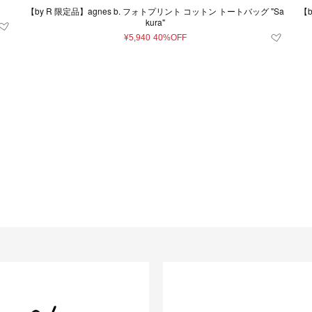
【by R 限定品】agnes b. フォトプリント コットン トートバッグ "Sa
【b
kura"
¥5,940
40%OFF
条件をクリア
この条件で絞り込む