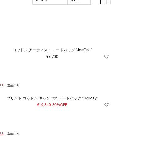
ブラック系
マザーズグッズ
XL
XXL
グリーン系
3XL
マザーズバッグ
ッド系
その他
雑貨
コットン アーティスト トートバッグ "JonOne"
¥7,700
LE
返品不可
プリント コットン キャンバス トートバッグ "Holiday"
¥10,340
30%OFF
LE
返品不可