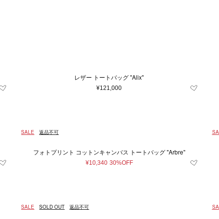
Japan
キッズ＆ベビー
再入荷アイテム
XXS
イエロー系
財布＆小物
XS
ユニセックス
S
シルバー系
M
時計
L
ルダーバッグ
財布
時計
系
グレー系
〜
ブルー系
レ
¥
トバッグ
コインケース
条件をクリア
条件をクリア
条件をクリア
条件をクリア
条件をクリア
この条件で絞り込む
この条件で絞り込む
この条件で絞り込む
この条件で絞り込む
この条件で絞り込む
ル系
ドバッグ
オレンジ系
カードケース＆パスケース
条件をクリア
この条件で絞り込む
クパック
キーケース＆キーホルダー
条件をクリア
この条件で絞り込む
トンバッグ
スマホグッズ
レザー トートバッグ "Alix"
条件をクリア
この条件で絞り込む
ィバッグ
その他
¥121,000
ネスバッグ
バッグ
他
SALE
返品不可
SA
フォトプリント コットンキャンバス トートバッグ "Arbre"
¥10,340
30%OFF
雑貨
SALE
SOLD OUT
返品不可
SA