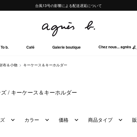
熊本地域地震の影響による配送遅延について
熊本地域地震の影響による配送遅延について
台風13号の影響による配送遅延について
Summer Sale 2buy10%OFF!!
Summer Sale 2buy10%OFF!!
Chez nous... agnès
To b.
Café
Galerie boutique
財布＆小物
キーケース＆キーホルダー
ンズ
キーケース＆キーホルダー
ズ
カラー
価格
商品タイプ
販