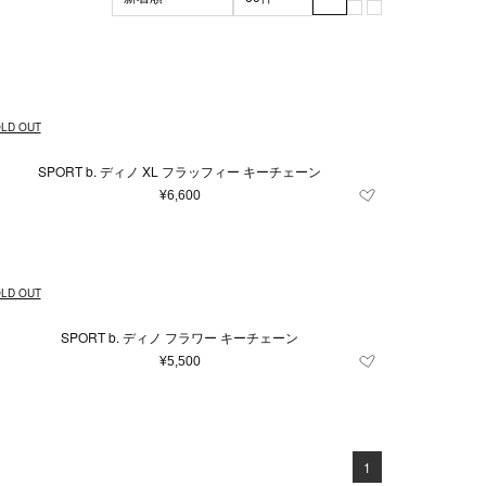
ブラック系
マザーズグッズ
XL
XXL
グリーン系
3XL
マザーズバッグ
ッド系
その他
雑貨
LD OUT
SPORT b. ディノ XL フラッフィー キーチェーン
¥6,600
LD OUT
SPORT b. ディノ フラワー キーチェーン
¥5,500
1