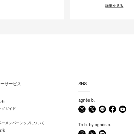
詳細を見る
マーサービス
SNS
agnès b.
わせ
ングガイド
ベーメンバーシップについて
To b. by agnès b.
方法