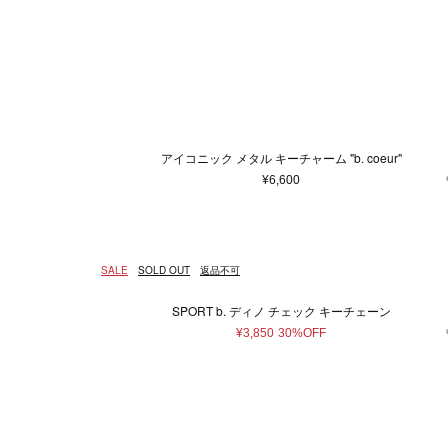
ウェア
ウィメンズ
5XS
通常商品
通常価格
在庫あり
Made in France
ホワイト
4XS
予約商品
セール
メンズ
バッグ
Made in 
ベージュ
3XS
アウター
ショ
Free
ピンク系
ゴールド
¥
トップス/シャツ
トー
ニット/セーター
ブラウン系
パープ
ハン
カーディガン
バッ
Tシャツ/カットソー
ボス
アイコニック メタル キーチャーム "b. coeur"
スウェット/パーカー
ボデ
¥6,600
パンツ
ビジ
スカート
エコ
ワンピース
その
SALE
SOLD OUT
返品不可
オールインワン
スタイ
SPORT b. ディノ チェック キーチェーン
その他ウェア
¥3,850
30%OFF
ファッション雑貨
本/雑貨
帽子
本＆
ヘアアクセサリー