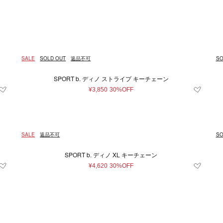
Japan
キッズ＆ベビー
再入荷アイテム
XXS
イエロー系
財布＆小物
XS
ユニセックス
S
シルバー系
M
時計
L
ルダーバッグ
財布
時計
系
グレー系
〜
ブルー系
レ
¥
トバッグ
コインケース
条件をクリア
条件をクリア
条件をクリア
条件をクリア
条件をクリア
この条件で絞り込む
この条件で絞り込む
この条件で絞り込む
この条件で絞り込む
この条件で絞り込む
ル系
ドバッグ
オレンジ系
カードケース＆パスケース
条件をクリア
この条件で絞り込む
SALE
SOLD OUT
返品不可
SO
クパック
キーケース＆キーホルダー
条件をクリア
この条件で絞り込む
トンバッグ
スマホグッズ
SPORT b. ディノ ストライプ キーチェーン
条件をクリア
この条件で絞り込む
ィバッグ
その他
¥3,850
30%OFF
ネスバッグ
バッグ
他
SALE
返品不可
SO
SPORT b. ディノ XL キーチェーン
¥4,620
30%OFF
雑貨