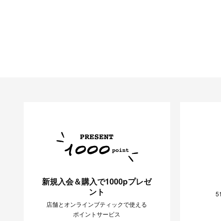
アクセサリー
マフラー・ストール
ポーチ
ベルト
レッグウェア
シューズ
手袋
サングラス
ハンカチ・タオル
ネクタイ
その他
新規入会＆購入で1000pプレゼ
ント
5
店舗とオンラインブティックで使える
ポイントサービス