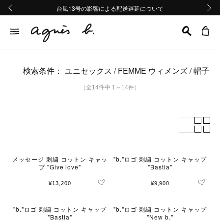
熊本地域地震の影響による配送遅延について
熊本地域地震の影響による配送遅延について
台風13号の影響による配送遅延について
Summer Sale 2buy10%OFF!!
Summer Sale 2buy10%OFF!!
前の画像
次の画
検索条件：
ユニセックス
FEMME ウィメンズ
帽子
（全14件中 1～14件）
メッセージ 刺繍 コットン キャッ
"b."ロゴ 刺繍 コットン キャップ
プ "Give love"
"Bastia"
¥13,200
¥9,900
"b."ロゴ 刺繍 コットン キャップ
"b."ロゴ 刺繍 コットン キャップ
"Bastia"
"New b."