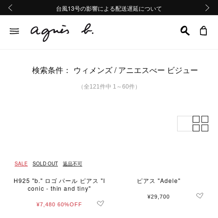
熊本地域地震の影響による配送遅延について
熊本地域地震の影響による配送遅延について
台風13号の影響による配送遅延について
Summer Sale 2buy10%OFF!!
Summer Sale 2buy10%OFF!!
前の画像
次の画
検索条件：
ウィメンズ
アニエスべー ビジュー
（全121件中 1～60件）
SALE
SOLD OUT
返品不可
H925 "b." ロゴ パール ピアス "I
ピアス "Adele"
conic - thin and tiny"
¥29,700
¥7,480
60%OFF