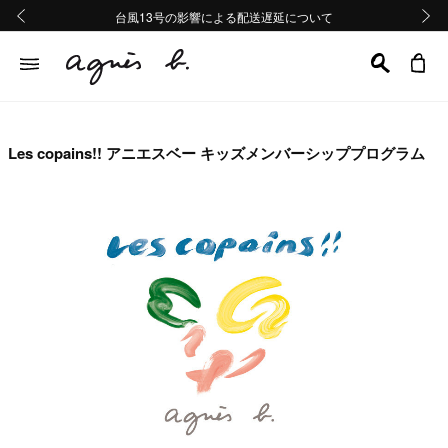
熊本地域地震の影響による配送遅延について
熊本地域地震の影響による配送遅延について
台風13号の影響による配送遅延について
Summer Sale 2buy10%OFF!!
Summer Sale 2buy10%OFF!!
前の画像
次の画
Les copains!! アニエスベー キッズメンバーシッププログラム