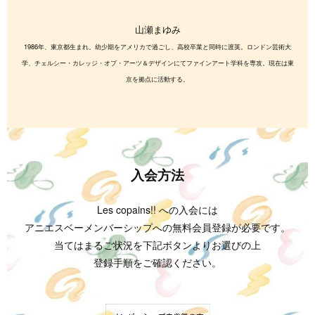
山瀬まゆみ
1986年、東京都生まれ。幼少期をアメリカで過ごし、高校卒業と同時に渡英。ロンドン芸術大
学、チェルシー・カレッジ・オブ・アーツ＆デザインにてファインアート学科を専攻。現在は東
京を拠点に活動する。
入会方法
Les copains!! への入会には
アニエスベーメンバーシップへの無料会員登録が必要です。
当てはまるご状況を下記ボタンよりお選びの上
登録手順をご確認ください。