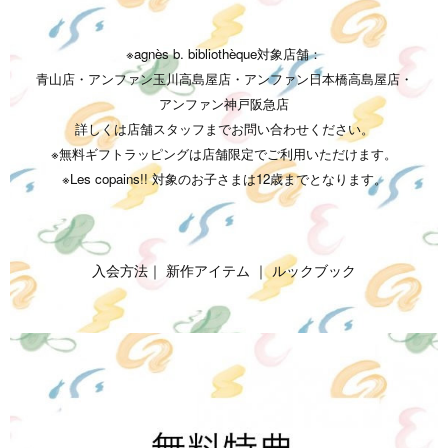
※agnès b. bibliothèque対象店舗：
青山店
・
アンファン玉川高島屋店
・
アンファン日本橋高島屋店
・
アンファン神戸阪急店
詳しくは店舗スタッフまでお問い合わせください。
※無料ギフトラッピングは店舗限定でご利用いただけます。
※Les copains!! 対象のお子さまは12歳までとなります。
入会方法
｜
新作アイテム
｜
ルックブック