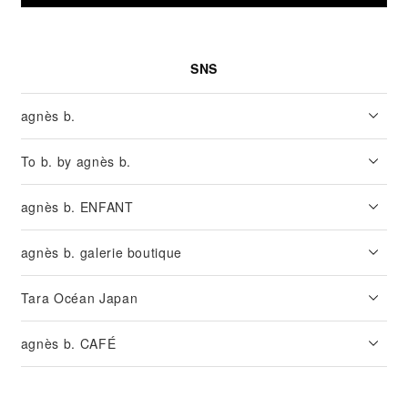
SNS
agnès b.
To b. by agnès b.
agnès b. ENFANT
agnès b. galerie boutique
Tara Océan Japan
agnès b. CAFÉ