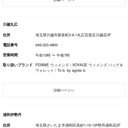
川越丸広
住所
埼玉県川越市新富町2-6-1丸広百貨店川越店3F
電話番号
049-223-4800
営業時間
午前10時
〜
午後7時
取り扱いブランド
FEMME ウィメンズ / VOYAGE ウィメンズ バッグ＆
ウォレット / To b. by agnès b.
詳細ページへ
浦和伊勢丹
住所
埼玉県さいたま市浦和区高砂1-15-1伊勢丹浦和店2F