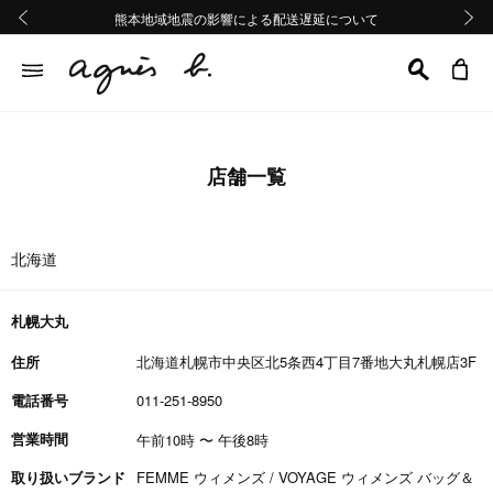
熊本地域地震の影響による配送遅延について
熊本地域地震の影響による配送遅延について
Summer Sale 2buy10%OFF!!
Summer Sale 2buy10%OFF!!
前の画像
次の画
店舗一覧
北海道
札幌大丸
住所
北海道札幌市中央区北5条西4丁目7番地大丸札幌店3F
電話番号
011-251-8950
営業時間
午前10時
〜
午後8時
取り扱いブランド
FEMME ウィメンズ / VOYAGE ウィメンズ バッグ＆