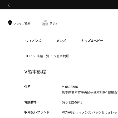
前の画像
ショップ検索
ラジオ
ウィメンズ
メンズ
キッズ＆ベビー
TOP
店舗一覧
V熊本鶴屋
V熊本鶴屋
住所
〒8608586
熊本県熊本市中央区手取本町6-1鶴屋百
電話番号
096-322-5946
取り扱いブランド
VOYAGE ウィメンズ バッグ＆ウォレット
ト