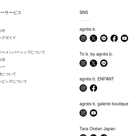
マーサービス
SNS
agnès b.
わせ
ングガイド
ベーメンバーシップについて
To b. by agnès b.
方法
シー
料について
agnès b. ENFANT
ッピングについて
agnès b. galerie boutique
Tara Océan Japan