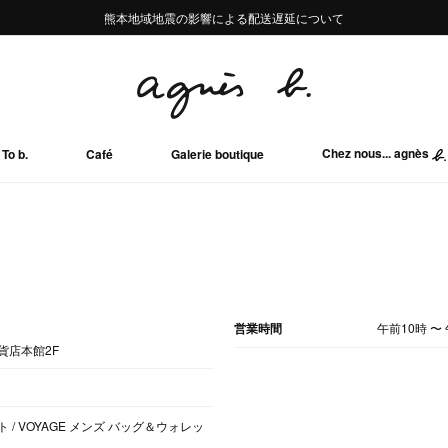
熊本地域地震の影響による配送遅延について
熊本地域地震の影響による配送遅延について
Summer Sale 2buy10%OFF!!
Summer Sale 2buy10%OFF!!
Chez nous... agnès
To b.
Café
Galerie boutique
営業時間
午前10時
〜
貨店本館2F
 / VOYAGE メンズ バッグ＆ウォレッ