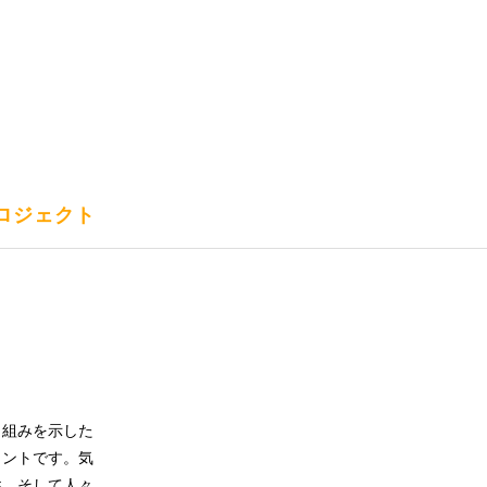
ロジェクト
り組みを示した
メントです。気
性、そして人々