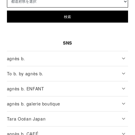
検索
SNS
agnès b.
To b. by agnès b.
agnès b. ENFANT
agnès b. galerie boutique
Tara Océan Japan
agnès b. CAFÉ