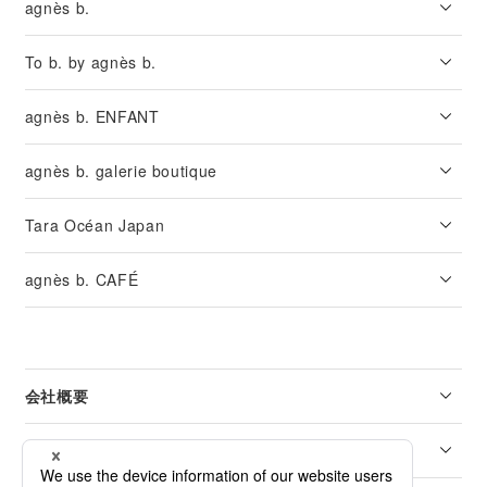
agnès b.
To b. by agnès b.
agnès b. ENFANT
agnès b. galerie boutique
Tara Océan Japan
agnès b. CAFÉ
会社概要
リーガル