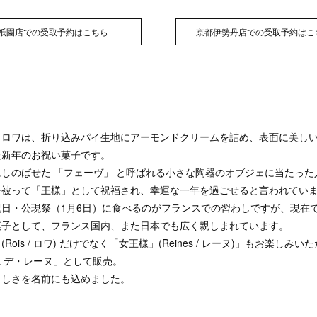
祇園店での受取予約はこちら
京都伊勢丹店での受取予約はこ
・ロワは、折り込みパイ生地にアーモンドクリームを詰め、表面に美し
た新年のお祝い菓子です。
しのばせた 「フェーヴ」 と呼ばれる小さな陶器のオブジェに当たった
を被って「王様」として祝福され、幸運な一年を過ごせると言われてい
日・公現祭（1月6日）に食べるのがフランスでの習わしですが、現在
菓子として、フランス国内、また日本でも広く親しまれています。
Rois / ロワ) だけでなく「女王様」(Reines / レーヌ)」もお楽しみ
& デ・レーヌ」として販売。
らしさを名前にも込めました。