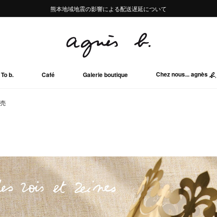
熊本地域地震の影響による配送遅延について
熊本地域地震の影響による配送遅延について
Summer Sale 2buy10%OFF!!
Summer Sale 2buy10%OFF!!
Chez nous... agnès
To b.
Café
Galerie boutique
販売