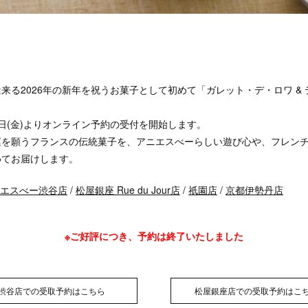
来る2026年の新年を祝うお菓子として初めて「ガレット・デ・ロワ &
19日(金)よりオンライン予約の受付を開始します。
運を願うフランスの伝統菓子を、アニエスべーらしい遊び心や、フレン
めてお届けします。
エスべー渋谷店
/
松屋銀座 Rue du Jour店
/
祇園店
/
京都伊勢丹店
※ご好評につき、
予約は終了いたしました
渋谷店での受取予約はこちら
松屋銀座店での受取予約はこ