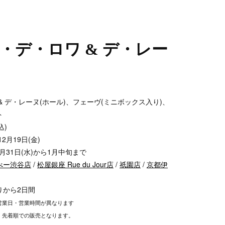
・デ・ロワ & デ・レー
& デ・レーヌ(ホール)、フェーヴ(ミニボックス入り)、
ト
込)
2月19日(金)
2月31日(水)から1月中旬まで
べー渋谷店
/
松屋銀座 Rue du Jour店
/
祇園店
/
京都伊
りから2日間
営業日・営業時間が異なります
、先着順での販売となります。