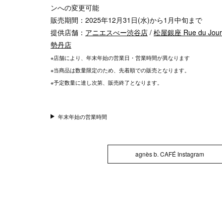
ンへの変更可能
販売期間：2025年12月31日(水)から1月中旬まで
提供店舗：
アニエスべー渋谷店
/
松屋銀座 Rue du Jou
勢丹店
※店舗により、年末年始の営業日・営業時間が異なります
※当商品は数量限定のため、先着順での販売となります。
※予定数量に達し次第、販売終了となります。
年末年始の営業時間
agnès b. CAFÉ Instagram