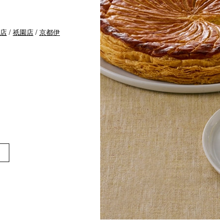
r店
/
祇園店
/
京都伊