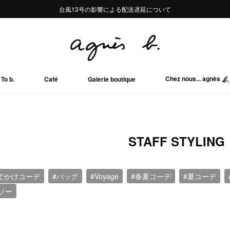
熊本地域地震の影響による配送遅延について
熊本地域地震の影響による配送遅延について
台風13号の影響による配送遅延について
Summer Sale 2buy10%OFF!!
Summer Sale 2buy10%OFF!!
Chez nous... agnès
To b.
Café
Galerie boutique
STAFF STYLING
でかけコーデ
#バッグ
#Voyage
#春夏コーデ
#夏コーデ
ソー