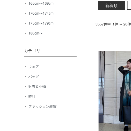
165cm〜169cm
新着順
170cm〜174cm
175cm〜179cm
3557件中
1件 ～ 20
180cm〜
カテゴリ
ウェア
バッグ
財布＆小物
時計
ファッション雑貨