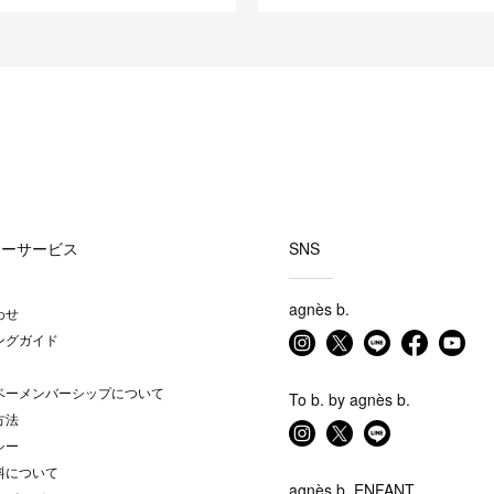
マーサービス
SNS
agnès b.
わせ
ングガイド
ベーメンバーシップについて
To b. by agnès b.
方法
シー
料について
agnès b. ENFANT