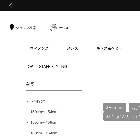
前の画像
ショップ検索
ラジオ
ウィメンズ
メンズ
キッズ＆ベビー
TOP
STAFF STYLING
身長
〜149cm
#Femme
#お
150cm〜154cm
#Tシャツ/カット
155cm〜159cm
160cm〜164cm