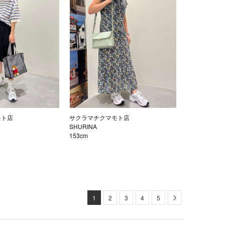
モト店
サクラマチクマモト店
SHURINA
153cm
Next
1
2
3
4
5