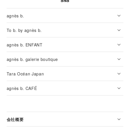
SNS
agnès b.
To b. by agnès b.
agnès b. ENFANT
agnès b. galerie boutique
Tara Océan Japan
agnès b. CAFÉ
会社概要