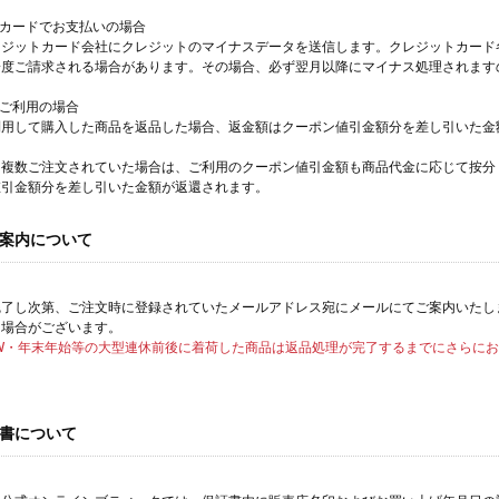
トカードでお支払いの場合
レジットカード会社にクレジットのマイナスデータを送信します。クレジットカード
一度ご請求される場合があります。その場合、必ず翌月以降にマイナス処理されます
をご利用の場合
利用して購入した商品を返品した場合、返金額はクーポン値引金額分を差し引いた金
を複数ご注文されていた場合は、ご利用のクーポン値引金額も商品代金に応じて按分
値引金額分を差し引いた金額が返還されます。
案内について
完了し次第、ご注文時に登録されていたメールアドレス宛にメールにてご案内いたし
く場合がございます。
GW・年末年始等の大型連休前後に着荷した商品は返品処理が完了するまでにさらに
書について