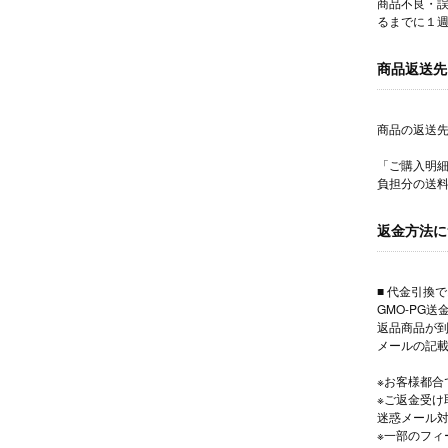
商品不良・
るまでに１
商品返送先
商品の返送
「ご購入明細
負担分の送
返金方法に
■ 代金引換
GMO-PG
返品商品が到
メールの記
※お客様都合
※ご返金受け取
迷惑メール
※一部のフィ