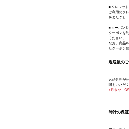
■ クレジッ
ご利用のク
をまたぐと
■ クーポン
クーポンを
ください。
なお、商品
たクーポン
返送後のご
返品処理が
間をいただ
※月末や、
時計の保証