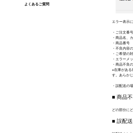
よくあるご質問
エラー表示
・ご注文番
・商品名、
・商品番号
・不良内容
・ご希望の
・エラーメ
・商品不良
※在庫があ
す。あらか
・誤配送の
■ 商品
どの部分に
■ 誤配