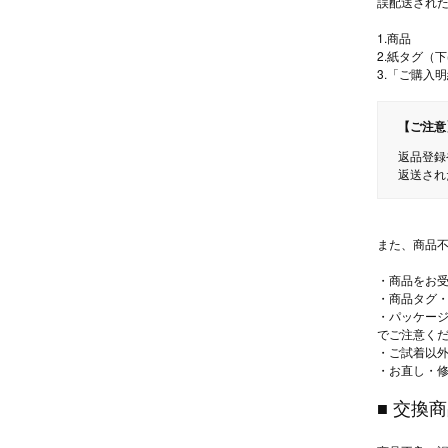
誤配送され
1.商品
2.紙タグ（
3.「ご購入
【ご注意
返品登録
返送され
また、商品
・商品をお受
・商品タグ
・パッケー
でご注意く
・ご試着以
・お直し・
■ 交換