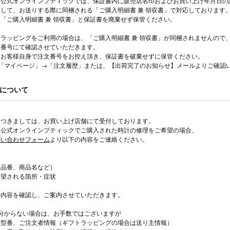
ー公式オンラインブティックでは、保証書内に販売店名印およびお買い上げ年月日の
して、お送りする際に同梱される「ご購入明細書 兼 領収書」で対応しております
「ご購入明細書 兼 領収書」と保証書を廃棄せず保管ください。
ラッピングをご利用の場合は、「ご購入明細書 兼 領収書」が同梱されませんので
文番号にて確認させていただきます。
はお客様自身で注文番号をお控え頂き、保証書を破棄せずに保管ください。
は「マイページ」→「注文履歴」または、【出荷完了のお知らせ】メールよりご確認
について
につきましては、お買い上げ店舗にて受付しております。
ー公式オンラインブティックでご購入された時計の修理をご希望の場合、
問い合わせフォーム
より以下の内容をご連絡ください。
（品番、商品名など）
希望される箇所・症状
せ内容を確認し、ご案内させていただきます。
分からない場合は、お手数ではございますが
は型番、ご注文者情報（ギフトラッピングの場合は送り主情報）