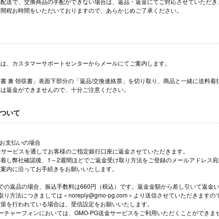
誤配送で、交換商品の手配ができない場合は、返品・返金にてご対応させていただき
週間程お時間をいただいておりますので、あらかじめご了承ください。
先は、カスタマーサポートセンターからメールにてご案内します。
書 兼 領収書」表面下部分の「返品/交換連絡票」を切り取り、商品と一緒に送料
料は返金ができませんので、十分ご注意ください。
ついて
でお支払いの場合
送金サービスを通してお客様のご指定銀行口座に返金させていただきます。
着し弊社確認後、1～2週間ほどでご返金受け取り方法をご登録のメールアドレス
載案内に沿ってお手続きをお願いいたします。
での返品の場合、振込手数料は660円（税込）です。返金金額から差し引いて返金
り方法につきましては＜noreply@gmo-pg.com＞より送信させていただきますの
対策を行われている場合は、受信設定をお願いいたします。
ーチャーフォンにおいては、GMO-PG送金サービスをご利用いただくことができま