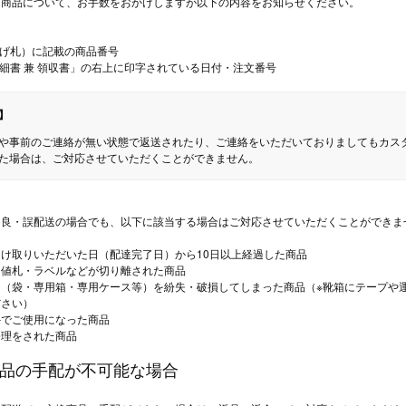
た商品について、お手数をおかけしますが以下の内容をお知らせください。
下げ札）に記載の商品番号
明細書 兼 領収書」の右上に印字されている日付・注文番号
】
や事前のご連絡が無い状態で返送されたり、ご連絡をいただいておりましてもカス
た場合は、ご対応させていただくことができません。
不良・誤配送の場合でも、以下に該当する場合はご対応させていただくことができま
け取りいただいた日（配達完了日）から10日以上経過した商品
・値札・ラベルなどが切り離された商品
ジ（袋・専用箱・専用ケース等）を紛失・破損してしまった商品（※靴箱にテープや
ださい）
外でご使用になった商品
修理をされた商品
商品の手配が不可能な場合