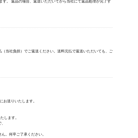
ます。 返品の場合、返送いただいてから当社にて返品処理が完了す
着払（当社負担）でご返送ください。送料元払で返送いただいても、ご
宛にお送りいたします。
いたします。
で、
せん。何卒ご了承ください。