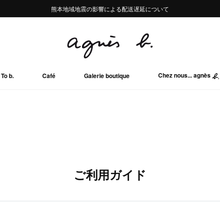
熊本地域地震の影響による配送遅延について
熊本地域地震の影響による配送遅延について
Summer Sale 2buy10%OFF!!
Summer Sale 2buy10%OFF!!
Chez nous... agnès
To b.
Café
Galerie boutique
ご利用ガイド