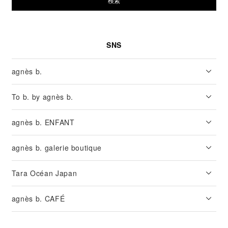
検索
SNS
agnès b.
To b. by agnès b.
agnès b. ENFANT
agnès b. galerie boutique
Tara Océan Japan
agnès b. CAFÉ