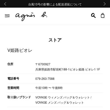
熊本地域地震の影響による配送遅延について
熊本地域地震の影響による配送遅延について
台風13号の影響による配送遅延について
Summer Sale 2buy10%OFF!!
Summer Sale 2buy10%OFF!!
前の画像
次の画
ストア
V姫路ピオレ
住所
〒6700927
兵庫県姫路市駅前町188-1ピオレ姫路 ピオレ1 1F
電話番号
079-263-7588
営業時間
午前10時
〜
午後8時
取り扱いブランド
VOYAGE ウィメンズ バッグ＆ウォレット /
VOYAGE メンズ バッグ＆ウォレット