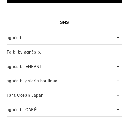
SNS
agnès b.
To b. by agnès b.
agnès b. ENFANT
agnès b. galerie boutique
Tara Océan Japan
agnès b. CAFÉ