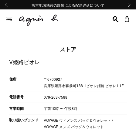
熊本地域地震の影響による配送遅延について
熊本地域地震の影響による配送遅延について
Summer Sale 2buy10%OFF!!
Summer Sale 2buy10%OFF!!
前の画像
次の画
ストア
V姫路ピオレ
住所
〒6700927
兵庫県姫路市駅前町188-1ピオレ姫路 ピオレ1 1F
電話番号
079-263-7588
営業時間
午前10時
〜
午後8時
取り扱いブランド
VOYAGE ウィメンズ バッグ＆ウォレット /
VOYAGE メンズ バッグ＆ウォレット