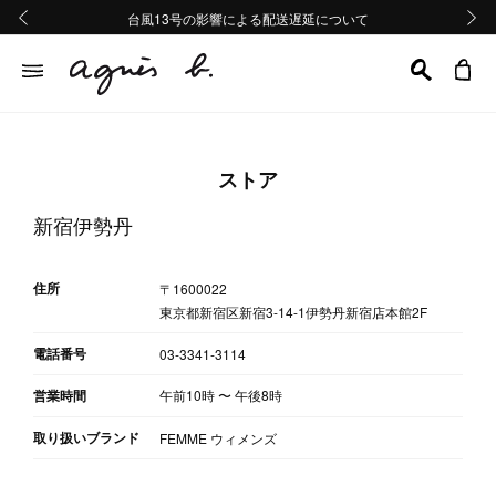
熊本地域地震の影響による配送遅延について
熊本地域地震の影響による配送遅延について
台風13号の影響による配送遅延について
Summer Sale 2buy10%OFF!!
Summer Sale 2buy10%OFF!!
前の画像
次の画
ストア
新宿伊勢丹
住所
〒1600022
東京都新宿区新宿3-14-1伊勢丹新宿店本館2F
電話番号
03-3341-3114
営業時間
午前10時
〜
午後8時
取り扱いブランド
FEMME ウィメンズ