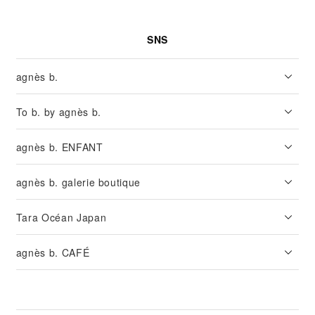
SNS
agnès b.
To b. by agnès b.
agnès b. ENFANT
agnès b. galerie boutique
Tara Océan Japan
agnès b. CAFÉ