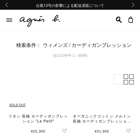
熊本地域地震の影響による配送遅延について
熊本地域地震の影響による配送遅延について
台風13号の影響による配送遅延について
Summer Sale 2buy10%OFF!!
Summer Sale 2buy10%OFF!!
前の画像
次の画
検索条件：
ウィメンズ
カーディガンプレッション
（全122件中 1～60件）
SOLD OUT
リネン 長袖 カーディガンプレッ
オーガニックコットン メルトン
ション "Le Petit"
長袖 カーディガンプレッション
"Le Classique"
¥25,300
¥31,900