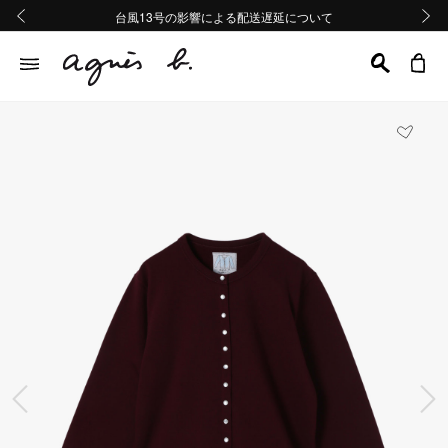
熊本地域地震の影響による配送遅延について
熊本地域地震の影響による配送遅延について
台風13号の影響による配送遅延について
Summer Sale 2buy10%OFF!!
Summer Sale 2buy10%OFF!!
前の画像
次の画
前の画像
次