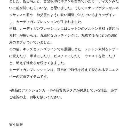
ました。ある時ふと、昔登校中にボタンを留めていたカーディガンみた
いに前が開いたらいいな、と思いました。そしてスナップボタンがルネ
ッサンスの服や、神父服のように狭い間隔で並んでいるようデザイン
し、カーディガンプレッションが生まれました。
当初、カーディガンプレッションにはコットンのメルトン素材（裏起毛
素材）が用いられ、直線的なカッティングに、丸襟で後ろに2つの調節
用のタブがついていました。
その後、キッズとメンズラインでも展開しまた、メルトン素材をレザー
に変えたり、半袖にしたり、ビスチェにしたり、ウエストを絞ったり
と、絶えず進化させ続けてきました。
カーディガンプレッションは、独自的で時代を超えて愛されるアニエス
ベーの定番アイテムです。
※商品にアテンションカードや品質表示タグが付属している場合、必ず
ご確認の上、お取り扱いください。
実寸情報