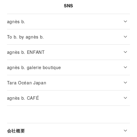
SNS
agnès b.
To b. by agnès b.
agnès b. ENFANT
agnès b. galerie boutique
Tara Océan Japan
agnès b. CAFÉ
会社概要