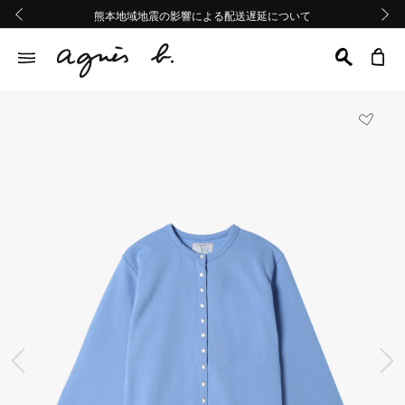
熊本地域地震の影響による配送遅延について
熊本地域地震の影響による配送遅延について
Summer Sale 2buy10%OFF!!
Summer Sale 2buy10%OFF!!
前の画像
次の画
前の画像
次