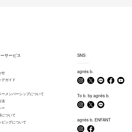
マーサービス
SNS
agnès b.
わせ
ングガイド
ベーメンバーシップについて
To b. by agnès b.
方法
シー
料について
agnès b. ENFANT
ッピングについて