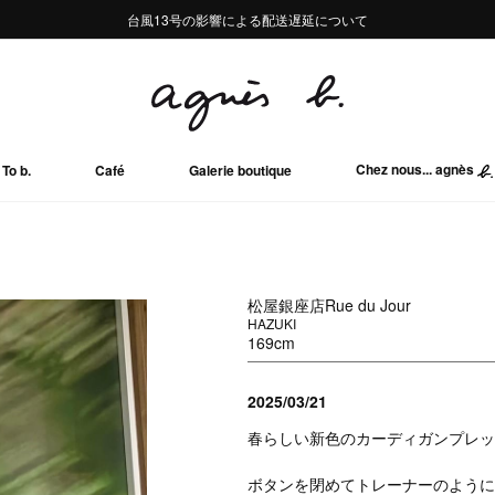
熊本地域地震の影響による配送遅延について
熊本地域地震の影響による配送遅延について
台風13号の影響による配送遅延について
Summer Sale 2buy10%OFF!!
Summer Sale 2buy10%OFF!!
Chez nous... agnès
To b.
Café
Galerie boutique
松屋銀座店Rue du Jour
HAZUKI
169cm
2025/03/21
春らしい新色のカーディガンプレッ
ボタンを閉めてトレーナーのように