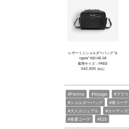
レザーミニショルダーバッグ "a
ngele" NS14E-06
着用サイズ：FREE
¥42,900
(税込)
#Femme
#Voyage
#ブラウ
#ショルダーバッグ
#春コーデ
#大人カジュアル
#カーディガ
#春夏コーデ
#E25