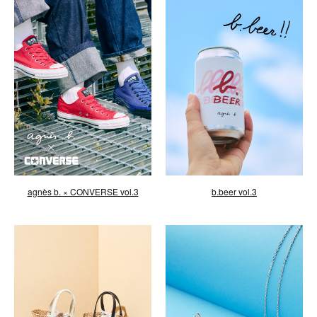
agnès b. × CONVERSE vol.3
b.beer vol.3