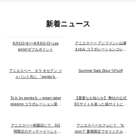
新着ニュース
アニエスベー アンファン× 山瀬
8月5日(水)〜8月9日(日) Les
まゆみ コラボレーションコレク
amis!!ダブルポイント
ションが発売。8月1日(土)には
松屋銀座店でスペシャルイベン
トを開催！
アニエスベー、タラ オセアン ジ
Summer Sale 2buy 10%off
ャパンと共に 「agnès b.
presents タラ号ポスターコンク
ール2026」 を開催 あなたのア
ートで海と地球を救おう！8月
To b. by agnès b. × green label
【重要なお知らせ】 弊社の公式
24日(月)まで応募を受付中
relaxing コラボレーション第二
ECサイトを装った偽サイトにご
弾 先行予約開始
注意ください
アニエスベー祇園店にて、3日
アニエスベーカフェにて、“b.
間限定のディナーイベント
cool !!” 夏期限定でオリジナルア