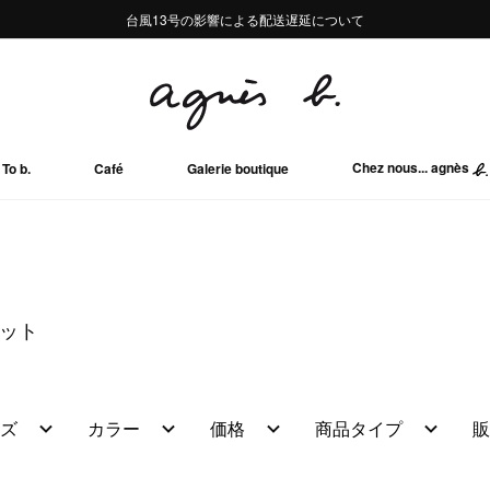
熊本地域地震の影響による配送遅延について
熊本地域地震の影響による配送遅延について
台風13号の影響による配送遅延について
Summer Sale 2buy10%OFF!!
Summer Sale 2buy10%OFF!!
Chez nous... agnès
To b.
Café
Galerie boutique
レット
ズ
カラー
価格
商品タイプ
販