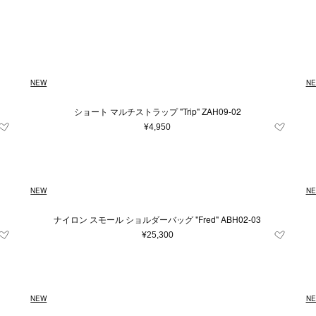
Japan
キッズ＆ベビー
再入荷アイテム
XXS
イエロー系
財布＆小物
XS
ユニセックス
S
シルバー系
M
時計
L
ルダーバッグ
財布
時計
系
100～110cm（4歳）
グレー系
〜
ブルー系
110～120cm（6歳）
レ
¥
トバッグ
コインケース
条件をクリア
条件をクリア
条件をクリア
条件をクリア
条件をクリア
この条件で絞り込む
この条件で絞り込む
この条件で絞り込む
この条件で絞り込む
この条件で絞り込む
ル系
ドバッグ
0～150cm（12歳）
オレンジ系
カードケース＆パスケース
50～60cm(3ヶ月）
60～
条件をクリア
この条件で絞り込む
NEW
N
クパック
キーケース＆キーホルダー
cm(18ヶ月)
85～95cm(2歳)
12cm
12.
トンバッグ
スマホグッズ
ショート マルチストラップ "Trip" ZAH09-02
条件をクリア
この条件で絞り込む
ィバッグ
その他
cm
17cm
18cm
19cm
20cm
¥4,950
ネスバッグ
.5cm
24cm
24.5cm
25cm
25
バッグ
他
cm
46cm
49cm
53cm
56cm
NEW
N
m
85cm
90cm
95cm
105cm
ナイロン スモール ショルダーバッグ "Fred" ABH02-03
23～24cm
25～26cm
27～28cm
¥25,300
2～4歳
4～6歳
6～8歳
8～10歳
フレグランス
0
1
2
3
3.5
4
NEW
N
雑貨
フレグランス