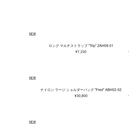
ウェア
ウィメンズ
5XS
通常商品
通常価格
在庫あり
Made in France
ホワイト
4XS
予約商品
セール
メンズ
バッグ
Made in 
ベージュ
3XS
アウター
ショ
Free
ピンク系
95～100cm（3歳）
ゴールド
¥
トップス/シャツ
トー
130～140cm（10歳）
ニット/セーター
ブラウン系
パープ
ハン
14
NEW
カーディガン
バッ
70～80cm(1歳）
80～85
Tシャツ/カットソー
ボス
ロング マルチストラップ "Trip" ZAH09-01
スウェット/パーカー
ボデ
14.5cm
15cm
16
¥7,150
パンツ
ビジ
22.5cm
23cm
23
スカート
エコ
ワンピース
その
27cm
27.5cm
43
NEW
オールインワン
59cm
75cm
80c
ロンパース
ナイロン ラージ ショルダーバッグ "Fred" ABH02-02
スタイ
19～20cm
21～22cm
¥30,800
その他ウェア
33～34cm
35～36cm
ファッション雑貨
本/雑貨
12～14歳
14歳～
NEW
帽子
本＆