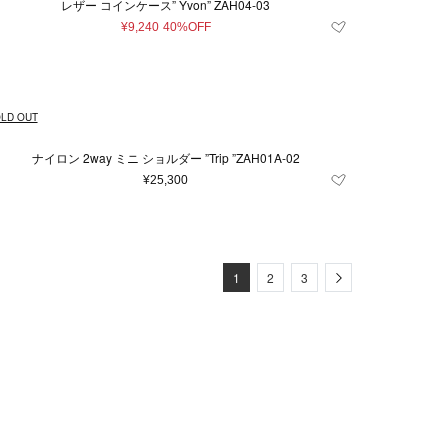
レザー コインケース” Yvon” ZAH04-03
¥9,240
40%OFF
LD OUT
ナイロン 2way ミニ ショルダー ”Trip ”ZAH01A-02
¥25,300
Next
1
2
3