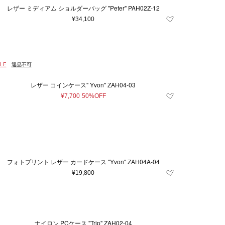
11.5
12.5
13
レザー ミディアム ショルダーバッグ "Peter" PAH02Z-12
¥34,100
2
33
34
35
40
40.5
41
2
54
56
58
LE
返品不可
05
110
40 ml
レザー コインケース" Yvon" ZAH04-03
¥7,700
50%OFF
フォトプリント レザー カードケース "Yvon" ZAH04A-04
¥19,800
ナイロン PCケース "Trip" ZAH02-04