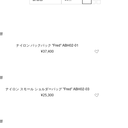
ブラック系
マザーズグッズ
XL
XXL
グリーン系
3XL
マザーズバッグ
ッド系
120～130cm（8歳）
その他
雑貨
70ｃｍ（6ヶ月）
EW
5cm
13cm
14cm
ナイロン バックパック "Fred" ABH02-01
21cm
22cm
¥37,400
.5cm
26cm
26.5cm
57cm
58cm
EW
110cm
16～18cm
ナイロン スモール ショルダーバッグ "Fred" ABH02-03
29～30cm
31～32cm
¥25,300
10～12歳
10～14歳
4.5
5
6.5
EW