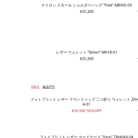
7
ヘアアクセサリー
7.5
8
8
ナイロン スモール ショルダーバッグ "Fred" ABH02-03
アクセサリー
¥25,300
13.5
24
26
マフラー・ストール
ポーチ
35.5
36
37
ベルト
41.5
42
43
レッグウェア
シューズ
60
62
64
レザー ウォレット "Simon" MH18-01
手袋
¥25,300
100 ml
150 ml
22
サングラス
ハンカチ・タオル
ネクタイ
SALE
返品不可
その他
フォトプリント レザー ラウンドジップ 二つ折り ウォレット ZAH04
A-01
¥16,500
50%OFF
フォトプリント レザー カードケース "Yvon" ZAH04A-04