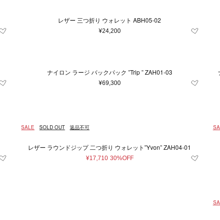
レザー 三つ折り ウォレット ABH05-02
¥24,200
ナイロン ラージ バックパック ”Trip ” ZAH01-03
¥69,300
SALE
SOLD OUT
返品不可
SA
レザー ラウンドジップ 二つ折り ウォレット”Yvon” ZAH04-01
¥17,710
30%OFF
SA