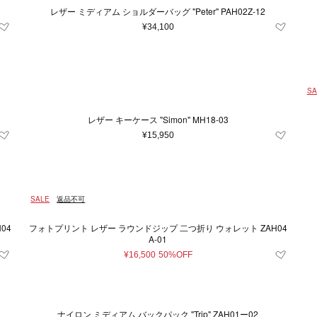
.5
9
9.5
10
10.5
11
レザー ミディアム ショルダーバッグ "Peter" PAH02Z-12
¥34,100
27
28
29
30
31
3
37.5
38
38.5
39
39.5
44
45
46
48
50
5
SA
80
85
90
95
100
1
レザー キーケース "Simon" MH18-03
¥15,950
23
SALE
返品不可
条件をクリア
この条件で絞り込む
フォトプリント レザー ラウンドジップ 二つ折り ウォレット ZAH04
A-01
¥16,500
50%OFF
条件をクリア
この条件で絞り込む
ナイロン ミディアム バックパック "Trip" ZAH01ー02