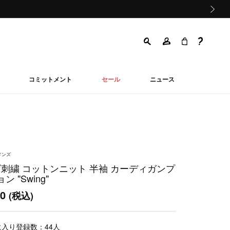
次の画像
コミットメント
セール
ニュース
メンズ
ロゴ刺繍 コットンニット 半袖 カーディガンプ
 "Swing"
00
(税込)
に入り登録数：
44
人