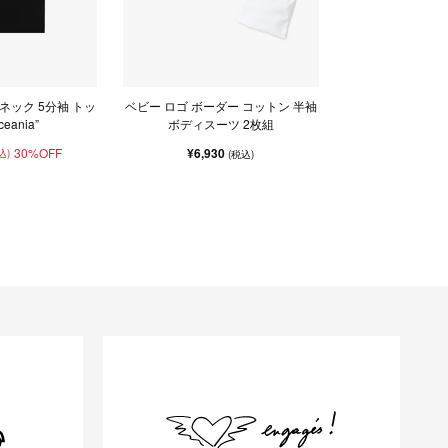
ネック 5分袖 トッ
ベビー ロゴ ボーダー コットン 半袖
eania”
ボディスーツ 2枚組
30%OFF
¥6,930
込)
(税込)