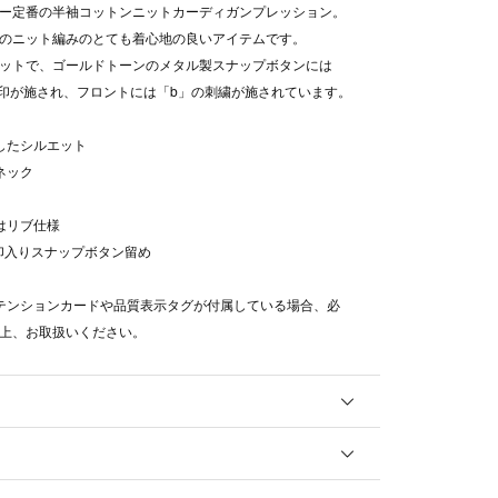
ー定番の半袖コットンニットカーディガンプレッション。
のニット編みのとても着心地の良いアイテムです。
ットで、ゴールドトーンのメタル製スナップボタンには
刻印が施され、フロントには「b」の刺繍が施されています。
トしたシルエット
ネック
裾はリブ仕様
」刻印入りスナップボタン留め
テンションカードや品質表示タグが付属している場合、必
上、お取扱いください。