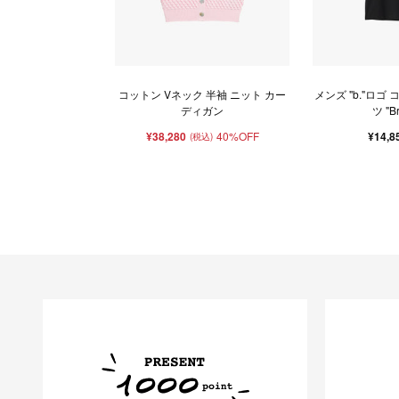
コットン Vネック 半袖 ニット カー
メンズ "b."ロゴ
ディガン
ツ "B
¥38,280
40%OFF
¥14,8
(税込)