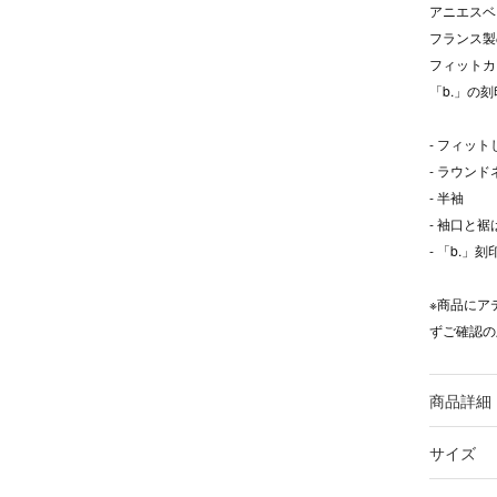
アニエスベ
フランス製
フィットカ
「b.」の
- フィッ
- ラウンド
- 半袖
- 袖口と
- 「b.
※商品にア
ずご確認の
商品詳細
サイズ