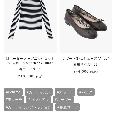
細ボーダー オーガニックコット
レザー バレエシューズ "Alice"
ン 長袖 Tシャツ "Knox Ultra"
着用サイズ：38
着用サイズ：2
¥44,000
(税込)
¥16,500
(税込)
#Femme
#カーディガン
#スカート
#バッグ
#春コーデ
#カジュアル
#ボーダー
#カーディガンプレッション
#春夏コーデ