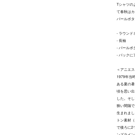
Tシャツの
て春秋はカ
パールボタ
- ラウンド
- 長袖
- パール
- バック
＜アニエス
1979年
ある夏の暑
頃を思い出
した。そし
狭い間隔で
生まれまし
トン素材（
で後ろに2
ンズライン