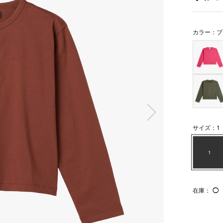
カラー：ブ
次の画像
サイズ：1
1
在庫：
◯