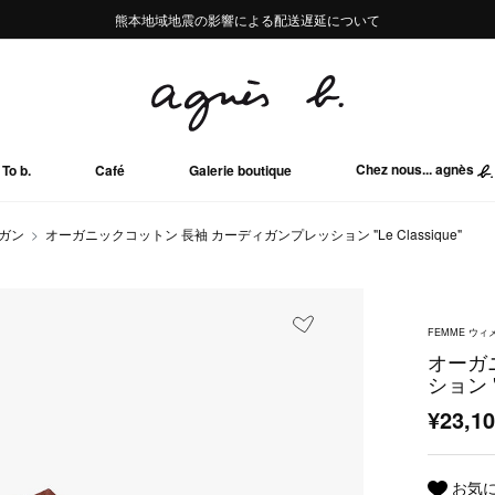
熊本地域地震の影響による配送遅延について
熊本地域地震の影響による配送遅延について
Summer Sale 2buy10%OFF!!
Summer Sale 2buy10%OFF!!
Chez nous... agnès
To b.
Café
Galerie boutique
ガン
オーガニックコットン 長袖 カーディガンプレッション "Le Classique"
FEMME ウィ
オーガ
ション "L
¥23,1
お気