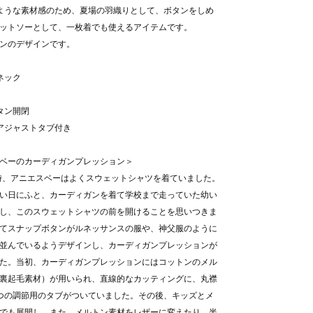
ような素材感のため、夏場の羽織りとして、ボタンをしめ
ットソーとして、一枚着でも使えるアイテムです。
ンのデザインです。
ネック
ボタン開閉
にアジャストタブ付き
ベーのカーディガンプレッション＞
当時、アニエスベーはよくスウェットシャツを着ていました。
い日にふと、カーディガンを着て学校まで走っていた幼い
し、このスウェットシャツの前を開けることを思いつきま
てスナップボタンがルネッサンスの服や、神父服のように
並んでいるようデザインし、カーディガンプレッションが
た。当初、カーディガンプレッションにはコットンのメル
裏起毛素材）が用いられ、直線的なカッティングに、丸襟
つの調節用のタブがついていました。その後、キッズとメ
でも展開し、また、メルトン素材をレザーに変えたり、半