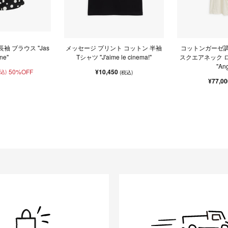
袖 ブラウス "Jas
メッセージ プリント コットン 半袖
コットンガーゼ調
ne"
Tシャツ "J'aime le cinema!"
スクエアネック 
"An
50%OFF
¥10,450
税込)
(税込)
¥77,0