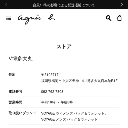
熊本地域地震の影響による配送遅延について
熊本地域地震の影響による配送遅延について
台風13号の影響による配送遅延について
Summer Sale 2buy10%OFF!!
Summer Sale 2buy10%OFF!!
前の画像
次の画
ストア
V博多大丸
住所
〒8108717
福岡県福岡市中央区天神1-4-1博多大丸店本館B1F
電話番号
092-762-7308
営業時間
午前10時
〜
午後8時
取り扱いブランド
VOYAGE ウィメンズ バッグ＆ウォレット /
VOYAGE メンズ バッグ＆ウォレット