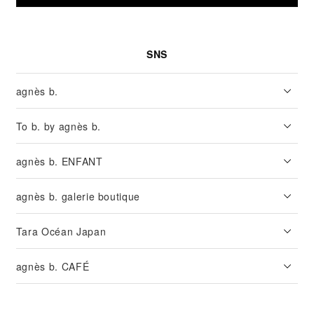
SNS
agnès b.
To b. by agnès b.
agnès b. ENFANT
agnès b. galerie boutique
Tara Océan Japan
agnès b. CAFÉ