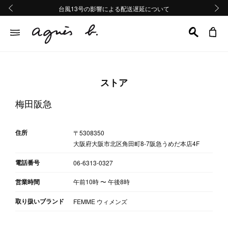
熊本地域地震の影響による配送遅延について
熊本地域地震の影響による配送遅延について
台風13号の影響による配送遅延について
Summer Sale 2buy10%OFF!!
Summer Sale 2buy10%OFF!!
前の画像
次の画
ストア
梅田阪急
住所
〒5308350
大阪府大阪市北区角田町8-7阪急うめだ本店4F
電話番号
06-6313-0327
営業時間
午前10時
〜
午後8時
取り扱いブランド
FEMME ウィメンズ