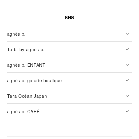
SNS
agnès b.
To b. by agnès b.
agnès b. ENFANT
agnès b. galerie boutique
Tara Océan Japan
agnès b. CAFÉ