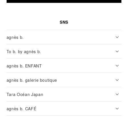
SNS
agnès b.
To b. by agnès b.
agnès b. ENFANT
agnès b. galerie boutique
Tara Océan Japan
agnès b. CAFÉ