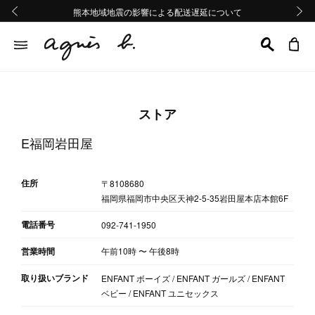
熊本地域地震の影響による配送遅延について
熊本地域地震の影響による配送遅延について
Summer Sale 2buy10%OFF!!
Summer Sale 2buy10%OFF!!
前の画像
次の画
ストア
E福岡岩田屋
住所
〒8108680
福岡県福岡市中央区天神2-5-35岩田屋本店本館6F
電話番号
092-741-1950
営業時間
午前10時
〜
午後8時
取り扱いブランド
ENFANT ボーイズ / ENFANT ガールズ / ENFANT
ベビー / ENFANT ユニセックス