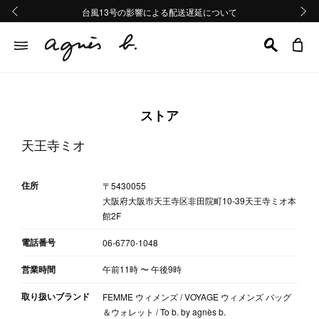
熊本地域地震の影響による配送遅延について
熊本地域地震の影響による配送遅延について
台風13号の影響による配送遅延について
Summer Sale 2buy10%OFF!!
Summer Sale 2buy10%OFF!!
前の画像
次の画
ストア
天王寺ミオ
住所
〒5430055
大阪府大阪市天王寺区非田院町10‐39天王寺ミオ本
館2F
電話番号
06-6770-1048
営業時間
午前11時
〜
午後9時
取り扱いブランド
FEMME ウィメンズ / VOYAGE ウィメンズ バッグ
＆ウォレット / To b. by agnès b.