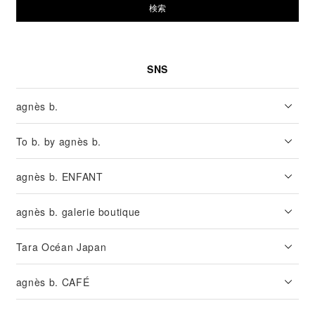
検索
SNS
agnès b.
To b. by agnès b.
agnès b. ENFANT
agnès b. galerie boutique
Tara Océan Japan
agnès b. CAFÉ