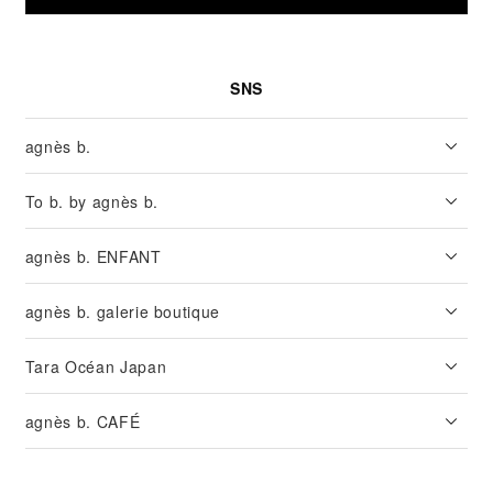
SNS
agnès b.
To b. by agnès b.
agnès b. ENFANT
agnès b. galerie boutique
Tara Océan Japan
agnès b. CAFÉ