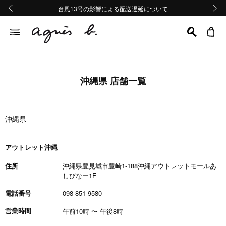
熊本地域地震の影響による配送遅延について
熊本地域地震の影響による配送遅延について
台風13号の影響による配送遅延について
Summer Sale 2buy10%OFF!!
Summer Sale 2buy10%OFF!!
前の画像
次の画
沖縄県 店舗一覧
沖縄県
アウトレット沖縄
住所
沖縄県豊見城市豊崎1-188沖縄アウトレットモールあ
しびなー1F
電話番号
098-851-9580
営業時間
午前10時
〜
午後8時