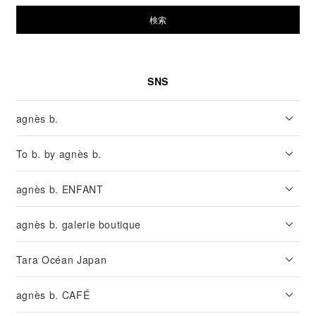
検索
SNS
agnès b.
To b. by agnès b.
agnès b. ENFANT
agnès b. galerie boutique
Tara Océan Japan
agnès b. CAFÉ