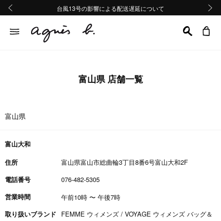
熊本地域地震の影響による配送遅延について
熊本地域地震の影響による配送遅延について
台風13号の影響による配送遅延について
Summer Sale 2buy10%OFF!!
Summer Sale 2buy10%OFF!!
前の画像
次の画
富山県 店舗一覧
富山県
富山大和
住所
富山県富山市総曲輪3丁目8番6号富山大和2F
電話番号
076-482-5305
営業時間
午前10時
〜
午後7時
取り扱いブランド
FEMME ウィメンズ / VOYAGE ウィメンズ バッグ＆