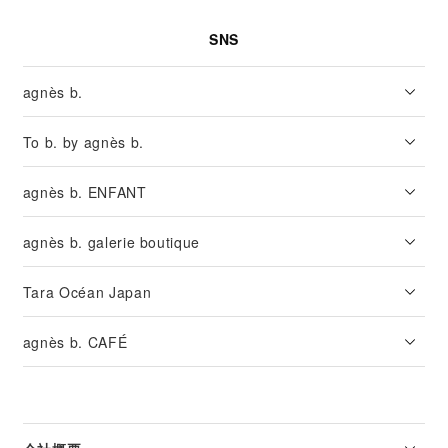
SNS
agnès b.
To b. by agnès b.
agnès b. ENFANT
agnès b. galerie boutique
Tara Océan Japan
agnès b. CAFÉ