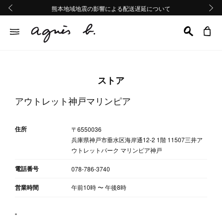
熊本地域地震の影響による配送遅延について
熊本地域地震の影響による配送遅延について
Summer Sale 2buy10%OFF!!
Summer Sale 2buy10%OFF!!
前の画像
次の画
ストア
アウトレット神戸マリンピア
住所
〒6550036
兵庫県神戸市垂水区海岸通12-2 1階 11507三井ア
ウトレットパーク マリンピア神戸
電話番号
078-786-3740
営業時間
午前10時
〜
午後8時
"