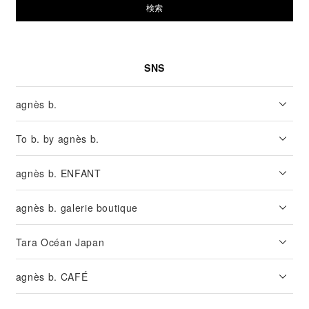
検索
SNS
agnès b.
To b. by agnès b.
agnès b. ENFANT
agnès b. galerie boutique
Tara Océan Japan
agnès b. CAFÉ