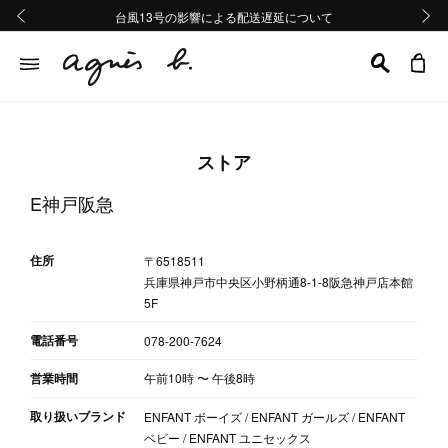
熊本地域地震の影響による配送遅延について
熊本地域地震の影響による配送遅延について
台風13号の影響による配送遅延について
Summer Sale 2buy10%OFF!!
Summer Sale 2buy10%OFF!!
前の画像
次の画
ストア
E神戸阪急
住所
〒6518511
兵庫県神戸市中央区小野柄通8-1-8阪急神戸店本館
5F
電話番号
078-200‐7624
営業時間
午前10時
〜
午後8時
取り扱いブランド
ENFANT ボーイズ / ENFANT ガールズ / ENFANT
ベビー / ENFANT ユニセックス