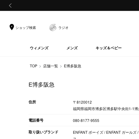
前の画像
ショップ検索
ラジオ
ウィメンズ
メンズ
キッズ＆ベビー
TOP
店舗一覧
E博多阪急
E博多阪急
住所
〒8120012
福岡県福岡市博多区博多駅中央街1-1博
電話番号
080-8177-9555
取り扱いブランド
ENFANT ボーイズ / ENFANT ガールズ /
ス