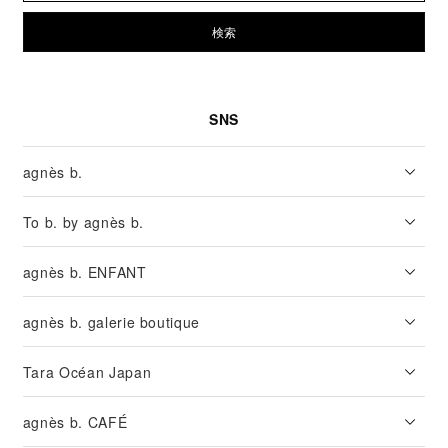
検索
SNS
agnès b.
To b. by agnès b.
agnès b. ENFANT
agnès b. galerie boutique
Tara Océan Japan
agnès b. CAFÉ