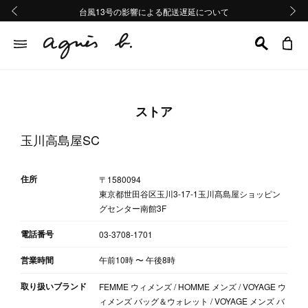
熊本地域地震の影響による配送遅延について
熊本地域地震の影響による配送遅延について
台風13号の影響による配送遅延について
Summer Sale 2buy10%OFF!!
Summer Sale 2buy10%OFF!!
前の画像
次の画
ストア
玉川高島屋SC
住所
〒1580094
東京都世田谷区玉川3-17-1玉川髙島屋ショッピン
グセンター南館3F
電話番号
03-3708-1701
営業時間
午前10時
〜
午後8時
取り扱いブランド
FEMME ウィメンズ / HOMME メンズ / VOYAGE ウ
ィメンズ バッグ＆ウォレット / VOYAGE メンズ バ