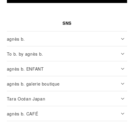
SNS
agnès b.
To b. by agnès b.
agnès b. ENFANT
agnès b. galerie boutique
Tara Océan Japan
agnès b. CAFÉ