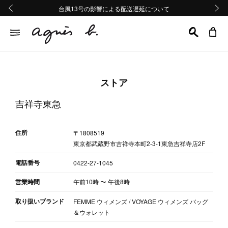
熊本地域地震の影響による配送遅延について
熊本地域地震の影響による配送遅延について
台風13号の影響による配送遅延について
Summer Sale 2buy10%OFF!!
Summer Sale 2buy10%OFF!!
前の画像
次の画
ストア
吉祥寺東急
住所
〒1808519
東京都武蔵野市吉祥寺本町2-3-1東急吉祥寺店2F
電話番号
0422-27-1045
営業時間
午前10時
〜
午後8時
取り扱いブランド
FEMME ウィメンズ / VOYAGE ウィメンズ バッグ
＆ウォレット