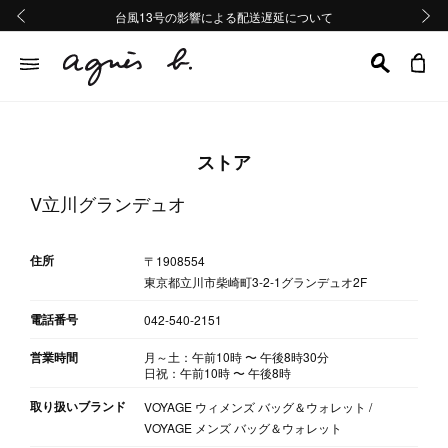
熊本地域地震の影響による配送遅延について
熊本地域地震の影響による配送遅延について
台風13号の影響による配送遅延について
Summer Sale 2buy10%OFF!!
Summer Sale 2buy10%OFF!!
前の画像
次の画
ストア
V立川グランデュオ
住所
〒1908554
東京都立川市柴崎町3-2-1グランデュオ2F
電話番号
042-540-2151
営業時間
月～土：午前10時
〜
午後8時30分
日祝：午前10時
〜
午後8時
取り扱いブランド
VOYAGE ウィメンズ バッグ＆ウォレット /
VOYAGE メンズ バッグ＆ウォレット