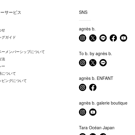
マーサービス
SNS
agnès b.
わせ
ングガイド
ベーメンバーシップについて
To b. by agnès b.
方法
シー
料について
agnès b. ENFANT
ッピングについて
agnès b. galerie boutique
Tara Océan Japan