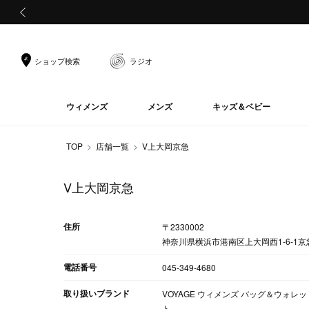
前の画像
ショップ検索
ラジオ
ウィメンズ
メンズ
キッズ＆ベビー
TOP
店舗一覧
V上大岡京急
V上大岡京急
住所
〒2330002
神奈川県横浜市港南区上大岡西1-6-1
電話番号
045-349-4680
取り扱いブランド
VOYAGE ウィメンズ バッグ＆ウォレット
ト