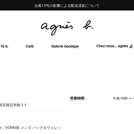
熊本地域地震の影響による配送遅延について
熊本地域地震の影響による配送遅延について
台風13号の影響による配送遅延について
Summer Sale 2buy10%OFF!!
Summer Sale 2buy10%OFF!!
Chez nous... agnès
To b.
Café
Galerie boutique
営業時間
午前10時
〜
京急百貨店本館３Ｆ
 / VOYAGE メンズ バッグ＆ウォレッ