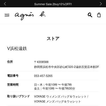
熊本地域地震の影響による配送遅延について
熊本地域地震の影響による配送遅延について
台風13号の影響による配送遅延について
Summer Sale 2buy10%OFF!!
Summer Sale 2buy10%OFF!!
前の画像
次の画
ストア
V浜松遠鉄
住所
〒4308588
静岡県浜松市中央区砂山町320-2遠鉄百貨店本館2F
電話番号
053-457-5265
営業時間
日～木：午前10時
〜
午後7時
金土：午前10時
〜
午後7時30分
取り扱いブランド
VOYAGE ウィメンズ バッグ＆ウォレット /
VOYAGE メンズ バッグ＆ウォレット