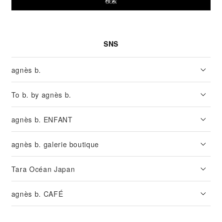
検索
SNS
agnès b.
To b. by agnès b.
agnès b. ENFANT
agnès b. galerie boutique
Tara Océan Japan
agnès b. CAFÉ