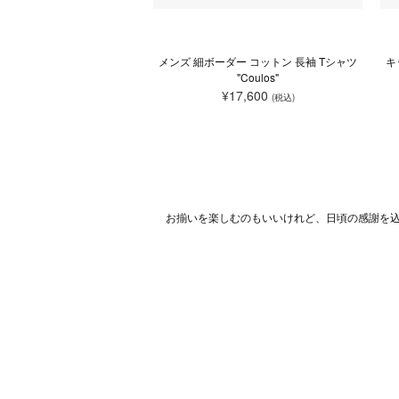
メンズ 細ボーダー コットン 長袖 Tシャツ
キ
"Coulos"
¥17,600
(税込)
お揃いを楽しむのもいいけれど、日頃の感謝を