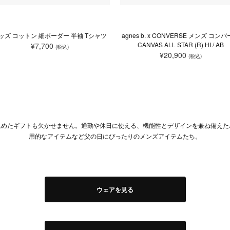
ッズ コットン 細ボーダー 半袖 Tシャツ
agnes b. x CONVERSE メンズ コン
CANVAS ALL STAR (R) HI / AB
¥7,700
(税込)
¥20,900
(税込)
込めたギフトも欠かせません。通勤や休日に使える、機能性とデザインを兼ね備えた
用的なアイテムなど父の日にぴったりのメンズアイテムたち。
ウェアを見る