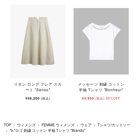
l
リネン ロング フレア スカ
メッセージ 刺繍 コットン
ート "Senso"
半袖 Tシャツ "Bonheur"
¥46,200
¥4,950
30%OFF
(税込)
(税込)
TOP
ウィメンズ
FEMME ウィメンズ
ウェア
Tシャツ/カットソー
"b."ロゴ 刺繍 コットン 半袖 Tシャツ "Brando"