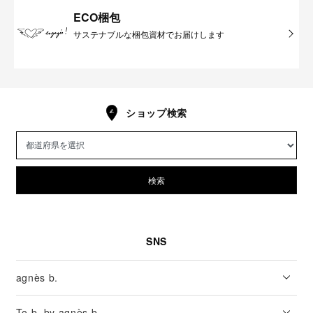
ECO梱包
サステナブルな梱包資材でお届けします
ショップ検索
検索
SNS
agnès b.
To b. by agnès b.