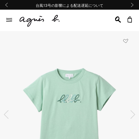
熊本地域地震の影響による配送遅延について
熊本地域地震の影響による配送遅延について
台風13号の影響による配送遅延について
Summer Sale 2buy10%OFF!!
Summer Sale 2buy10%OFF!!
前の画像
次の画
前の画像
次