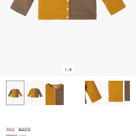
1
/ 8
SALE
返品不可
ENFANT ベビー