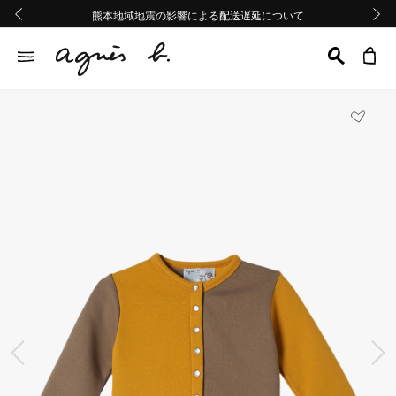
熊本地域地震の影響による配送遅延について
熊本地域地震の影響による配送遅延について
台風13号の影響による配送遅延について
Summer Sale 2buy10%OFF!!
Summer Sale 2buy10%OFF!!
前の画像
次の画
前の画像
次