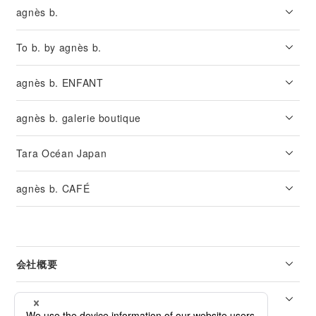
agnès b.
To b. by agnès b.
agnès b. ENFANT
agnès b. galerie boutique
Tara Océan Japan
agnès b. CAFÉ
会社概要
リーガル